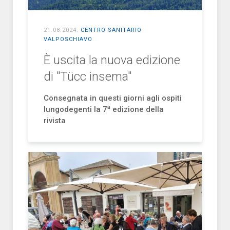
21.08.2024
.
CENTRO SANITARIO
VALPOSCHIAVO
È uscita la nuova edizione
di "Tücc insema"
C
onsegnata
in questi giorni agli ospiti
a
lungodegenti la 7
edizione della
rivista