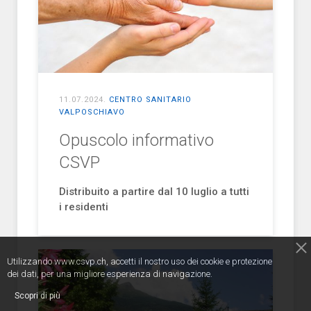
11.07.2024
.
CENTRO SANITARIO
VALPOSCHIAVO
Opuscolo informativo
CSVP
Distribuito a partire dal 10 luglio a tutti
i residenti
Utilizzando www.csvp.ch, accetti il nostro uso dei cookie e protezione
dei dati, per una migliore esperienza di navigazione.
Scopri di più