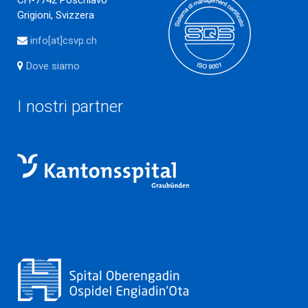
CH-7742 Poschiavo
Grigioni, Svizzera
info[at]csvp.ch
Dove siamo
I nostri partner