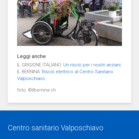
Leggi anche
IL GRIGIONE ITALIANO:
Un risciò per i nostri anziani
IL BERNINA:
Risciò elettrico al Centro Sanitario
Valposchiavo
foto: ©ilbernina.ch
Centro sanitario Valposchiavo