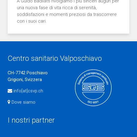
A Guido Badilatti rivolgiamo i più sinceri auguri per
una nuova fase di vita ricca di serenità,
soddisfazioni e momenti preziosi da trascorrere
con i suoi cari.
Centro sanitario Valposchiavo
CH-7742 Poschiavo
Grigioni, Svizzera
info[at]csvp.ch
Dove siamo
I nostri partner