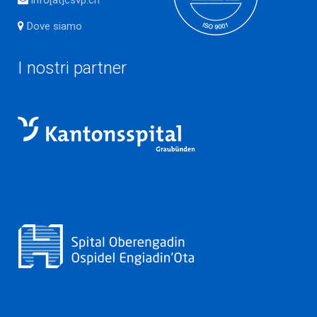
info[at]csvp.ch
Dove siamo
I nostri partner