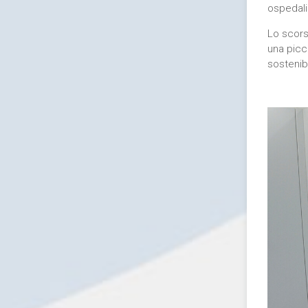
ospedalie
Lo scors
una picc
sostenibi