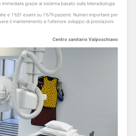
 e immediata grazie al sistema basato sulla teleradiologia.
afie e 1'631 esami su 1'679 pazienti. Numeri importanti per
re il mantenimento e l’ulteriore sviluppo di prestazioni
Centro sanitario Valposchiavo