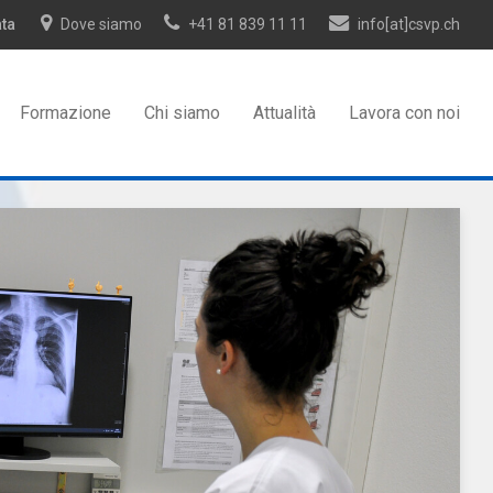
ata
Dove siamo
+41 81 839 11 11
info[at]csvp.ch
Formazione
Chi siamo
Attualità
Lavora con noi