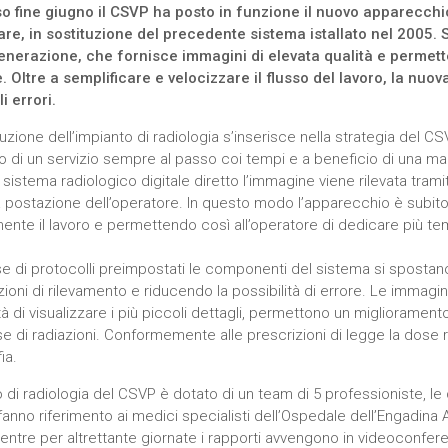
o fine giugno il CSVP ha posto in funzione il nuovo apparecchi
re, in sostituzione del precedente sistema istallato nel 2005. Si 
nerazione, che fornisce immagini di elevata qualità e permette 
. Oltre a semplificare e velocizzare il flusso del lavoro, la nuov
li errori.
uzione dell’impianto di radiologia s’inserisce nella strategia del C
o di un servizio sempre al passo coi tempi e a beneficio di una magg
 sistema radiologico digitale diretto l’immagine viene rilevata trami
la postazione dell’operatore. In questo modo l’apparecchio è subit
ente il lavoro e permettendo così all’operatore di dedicare più te
se di protocolli preimpostati le componenti del sistema si spost
ioni di rilevamento e riducendo la possibilità di errore. Le immagini 
tà di visualizzare i più piccoli dettagli, permettono un miglioramento 
se di radiazioni. Conformemente alle prescrizioni di legge la dose 
ia.
io di radiologia del CSVP è dotato di un team di 5 professioniste, le
fanno riferimento ai medici specialisti dell’Ospedale dell’Engadina A
ntre per altrettante giornate i rapporti avvengono in videoconfer