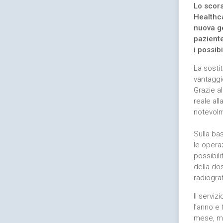
Lo scors
Healthca
nuova ge
paziente
i possibi
La sostit
vantaggi
Grazie al
reale al
notevolm
Sulla ba
le operaz
possibili
della do
radiograf
Il serviz
l’anno e 
mese, me