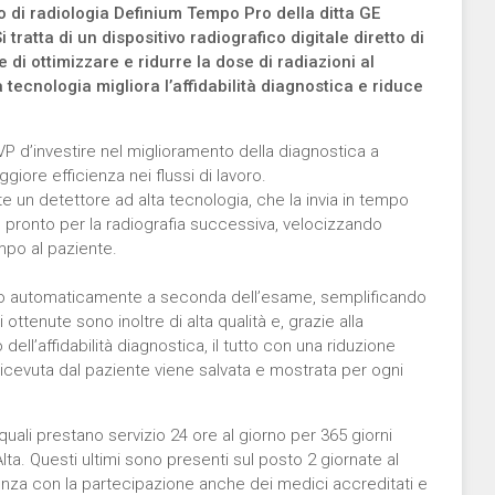
o di radiologia Definium Tempo Pro della ditta GE
tratta di un dispositivo radiografico digitale diretto di
di ottimizzare e ridurre la dose di radiazioni al
a tecnologia migliora l’affidabilità diagnostica e riduce
SVP d’investire nel miglioramento della diagnostica a
iore efficienza nei flussi di lavoro.
te un detettore ad alta tecnologia, che la invia in tempo
o pronto per la radiografia successiva, velocizzando
mpo al paziente.
ano automaticamente a seconda dell’esame, semplificando
ottenute sono inoltre di alta qualità e, grazie alla
dell’affidabilità diagnostica, il tutto con una riduzione
ricevuta dal paziente viene salvata e mostrata per ogni
 quali prestano servizio 24 ore al giorno per 365 giorni
lta. Questi ultimi sono presenti sul posto 2 giornate al
enza con la partecipazione anche dei medici accreditati e