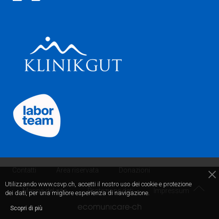
Contatti
Area riservata
Donazioni
Utilizzando www.csvp.ch, accetti il nostro uso dei cookie e protezione
Mappa del sito
Protezione dati
Impressum
dei dati, per una migliore esperienza di navigazione.
Scopri di più