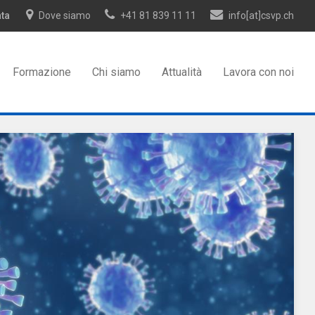
ata
Dove siamo
+41 81 839 11 11
info[at]csvp.ch
Formazione
Chi siamo
Attualità
Lavora con noi