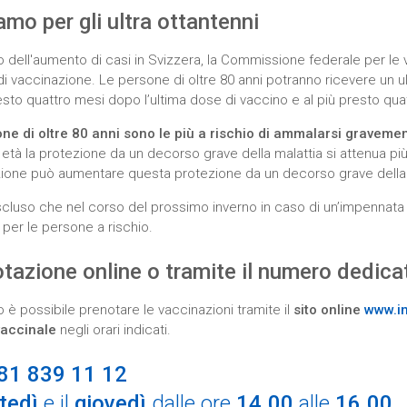
amo per gli ultra ottantenni
o dell'aumento di casi in Svizzera, la Commissione federale per l
di vaccinazione. Le persone di oltre 80 anni potranno ricevere un 
resto quattro mesi dopo l’ultima dose di vaccino e al più presto qu
ne di oltre 80 anni sono le più a rischio di ammalarsi graveme
 età la protezione da un decorso grave della malattia si attenua più
ione può aumentare questa protezione da un decorso grave della m
cluso che nel corso del prossimo inverno in caso di un’impennata
 per le persone a rischio.
tazione online o tramite il numero dedica
 è possibile prenotare le vaccinazioni tramite il
sito online
www.i
vaccinale
negli orari indicati.
081 839 11 12
tedì
e il
giovedì
dalle ore
14.00
alle
16.00
.