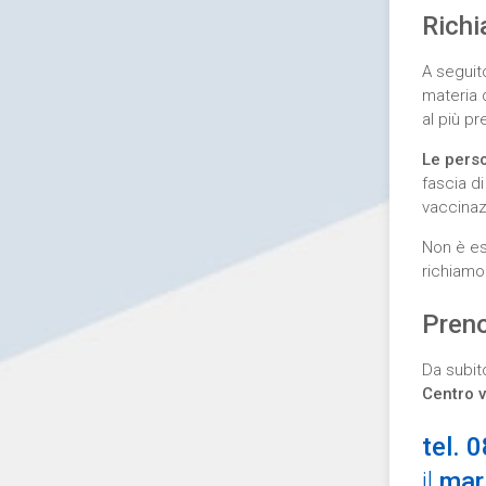
Richi
A seguit
materia 
al più p
Le perso
fascia di
vaccinaz
Non è es
richiamo
Preno
Da subito
Centro 
tel. 
il
mar