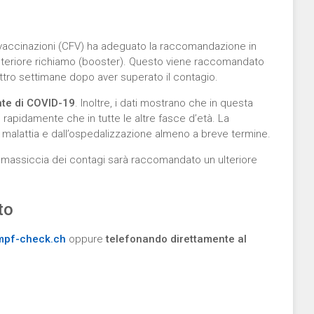
e vaccinazioni (CFV) ha adeguato la raccomandazione in
ulteriore richiamo (booster). Questo viene raccomandato
attro settimane dopo aver superato il contagio.
nte di COVID-19
. Inoltre, i dati mostrano che in questa
 rapidamente che in tutte le altre fasce d’età. La
alattia e dall’ospedalizzazione almeno a breve termine.
 massiccia dei contagi sarà raccomandato un ulteriore
to
mpf-check.ch
oppure
telefonando direttamente al