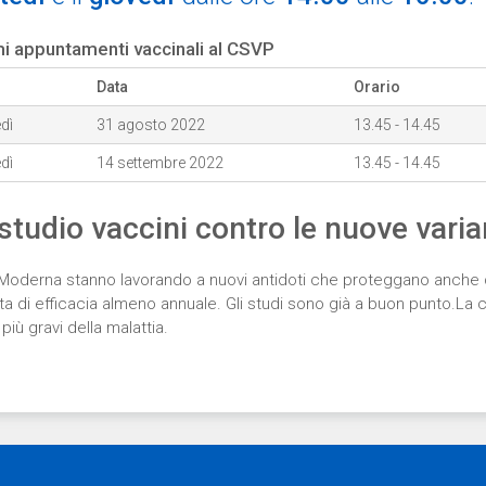
i appuntamenti vaccinali al CSVP
Data
Orario
dì
31 agosto 2022
13.45 - 14.45
dì
14 settembre 2022
13.45 - 14.45
 studio vaccini contro le nuove varia
 Moderna stanno lavorando a nuovi antidoti che proteggano anche 
ta di efficacia almeno annuale. Gli studi sono già a buon punto.La 
più gravi della malattia.