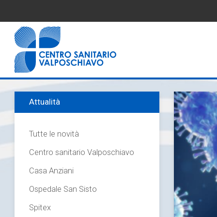
Attualità
Tutte le novità
Centro sanitario Valposchiavo
Casa Anziani
Ospedale San Sisto
Spitex