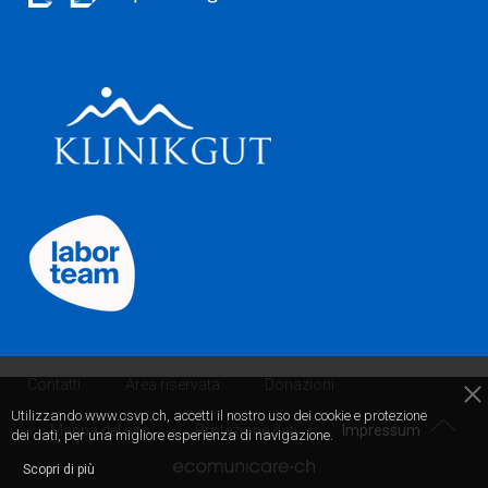
Contatti
Area riservata
Donazioni
Utilizzando www.csvp.ch, accetti il nostro uso dei cookie e protezione
Mappa del sito
Protezione dati
Impressum
dei dati, per una migliore esperienza di navigazione.
Scopri di più