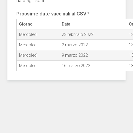
data agli iscritti.
Prossime date vaccinali al CSVP
Giorno
Data
O
Mercoledì
23 febbraio 2022
13
Mercoledì
2 marzo 2022
13
Mercoledì
9 marzo 2022
13
Mercoledì
16 marzo 2022
13