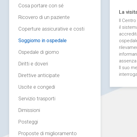
Cosa portare con sé
La visi
Ricovero di un paziente
Il Centro
il siste
Coperture assicurative e costi
accredit
Soggiorno in ospedale
ospedale 
rilevamen
Ospedale di giorno
informan
assenza 
Diritti e doveri
Il suo me
interrog
Direttive anticipate
Uscite e congedi
Servizio trasporti
Dimissioni
Posteggi
Proposte di miglioramento