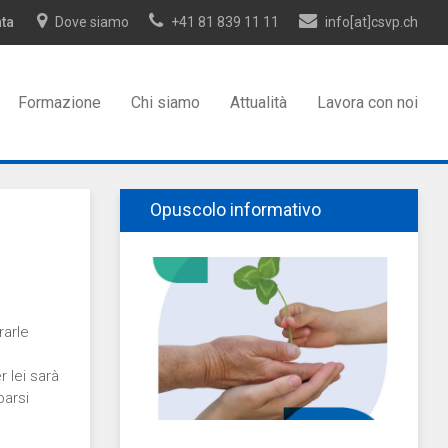
ata
Dove siamo
+41 81 839 11 11
info[at]csvp.ch
Formazione
Chi siamo
Attualità
Lavora con noi
Opuscolo informativo
rarle
 lei sarà
parsi