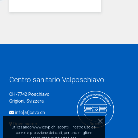
Centro sanitario Valposchiavo
CH-7742 Poschiavo
Grigioni, Svizzera
info[at]csvp.ch
Dove siamo
Utilizzando www.csvp.ch, accetti il nostro uso dei
cookie e protezione dei dati, per una migliore