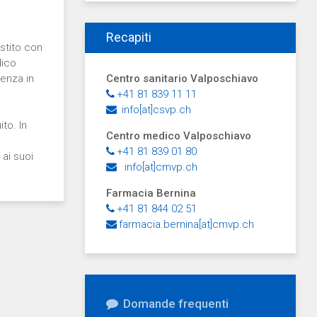
Recapiti
estito con
dico
senza in
Centro sanitario Valposchiavo
+41 81 839 11 11
info[at]csvp.ch
to. In
Centro medico Valposchiavo
+41 81 839 01 80
 ai suoi
info[at]cmvp.ch
Farmacia Bernina
+41 81 844 02 51
farmacia.bernina[at]cmvp.ch
Domande frequenti