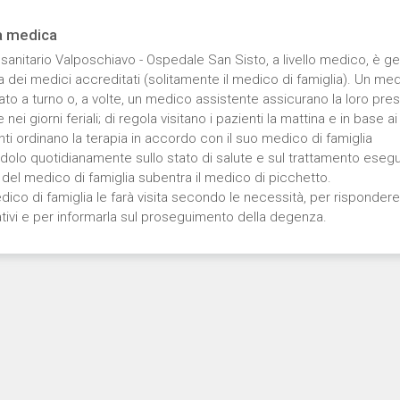
ta medica
 sanitario Valposchiavo - Ospedale San Sisto, a livello medico, è g
ma dei medici accreditati (solitamente il medico di famiglia). Un me
ato a turno o, a volte, un medico assistente assicurano la loro pre
nei giorni feriali; di regola visitano i pazienti la mattina e in base ai
ti ordinano la terapia in accordo con il suo medico di famiglia
dolo quotidianamente sullo stato di salute e sul trattamento esegui
del medico di famiglia subentra il medico di picchetto.
dico di famiglia le farà visita secondo le necessità, per rispondere
ativi e per informarla sul proseguimento della degenza.