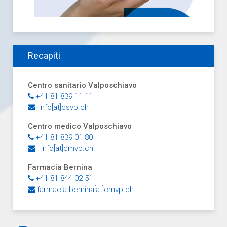
Recapiti
Centro sanitario Valposchiavo
+41 81 839 11 11
info[at]csvp.ch
Centro medico Valposchiavo
+41 81 839 01 80
info[at]cmvp.ch
Farmacia Bernina
+41 81 844 02 51
farmacia.bernina[at]cmvp.ch