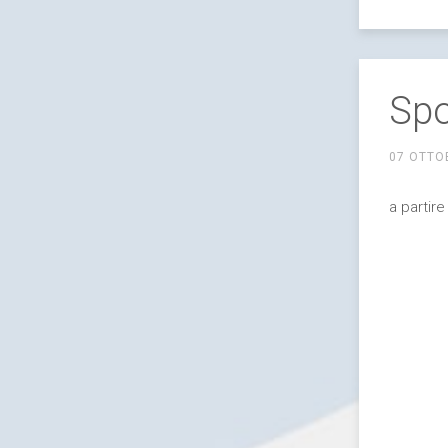
Spo
07 OTTO
a partire