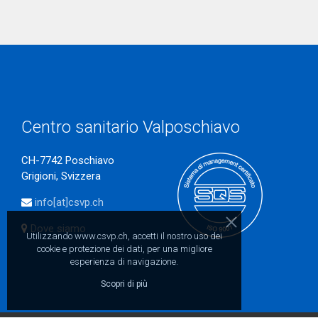
Centro sanitario Valposchiavo
CH-7742 Poschiavo
Grigioni, Svizzera
info[at]csvp.ch
Dove siamo
Utilizzando www.csvp.ch, accetti il nostro uso dei
cookie e protezione dei dati, per una migliore
esperienza di navigazione.
Scopri di più