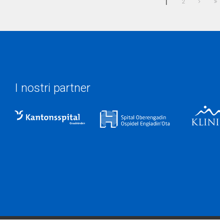
1
2
I nostri partner