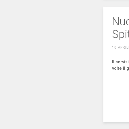
Nuo
Spi
10 APRIL
Il servi
volte il