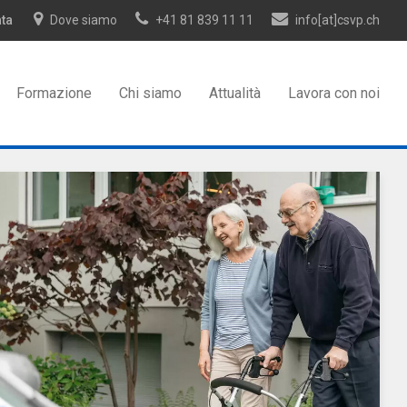
ata
Dove siamo
+41 81 839 11 11
info[at]csvp.ch
Formazione
Chi siamo
Attualità
Lavora con noi