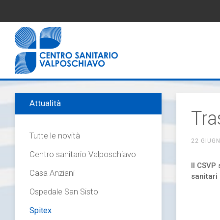
Attualità
Tra
Tutte le novità
22 GIUG
Centro sanitario Valposchiavo
Il CSVP 
Casa Anziani
sanitar
Ospedale San Sisto
Spitex