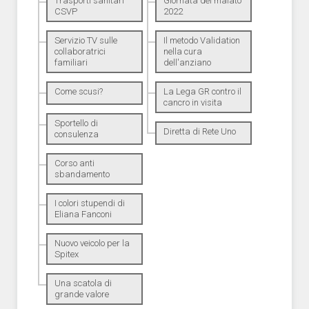
Trasporti sanitari
Giornata del malato
CSVP
2022
Servizio TV sulle
Il metodo Validation
collaboratrici
nella cura
familiari
dell'anziano
Come scusi?
La Lega GR contro il
cancro in visita
Sportello di
Diretta di Rete Uno
consulenza
Corso anti
sbandamento
I colori stupendi di
Eliana Fanconi
Nuovo veicolo per la
Spitex
Una scatola di
grande valore