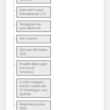
Nominato il nuovo
Presidente del CCF
Festeggiati due
nuovi diplomati
Tücc insema
Giornata del malato
2023
Rispetto delle regole
e misure di
sicurezza
Il CSVP congeda i
membri uscenti del
CF e festeggia i suoi
giubilari
Relazione annuale
2020