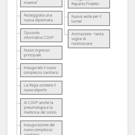
insema"
Reparto Protetto
Festeggiata una
Nuova veste per il
nuova diplomata
tunnel
Opuscolo
Animazione - tanta
informativo CSVP
voglia di
ricominciare
Nuovo ingresso
principale
Inaugurato il nuovo
complesso sanitario
La Rega sostiene il
nuovo eliporto
Al CSVP anche la
pneumologia e la
medicina del sonno
Inaugurazione del
nuovo complesso
sanitario