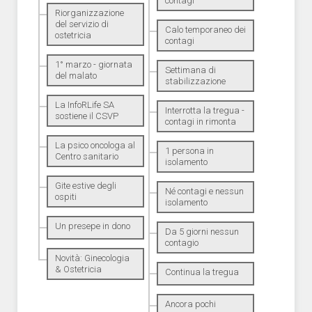
contagi
Riorganizzazione
del servizio di
Calo temporaneo dei
ostetricia
contagi
1° marzo - giornata
Settimana di
del malato
stabilizzazione
La InfoRLife SA
Interrotta la tregua -
sostiene il CSVP
contagi in rimonta
La psico oncologa al
1 persona in
Centro sanitario
isolamento
Gite estive degli
Né contagi e nessun
ospiti
isolamento
Un presepe in dono
Da 5 giorni nessun
contagio
Novità: Ginecologia
& Ostetricia
Continua la tregua
Ancora pochi