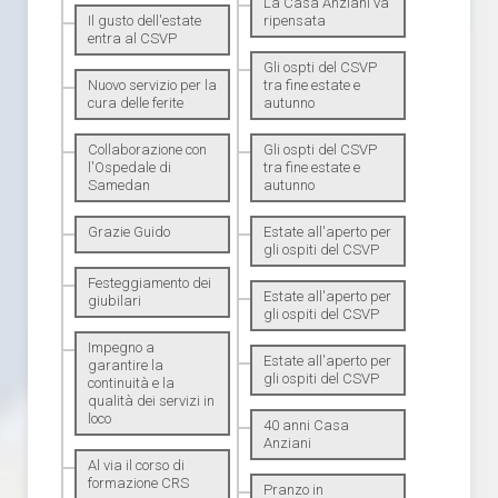
La Casa Anziani va
Il gusto dell'estate
ripensata
entra al CSVP
Gli ospti del CSVP
Nuovo servizio per la
tra fine estate e
cura delle ferite
autunno
Collaborazione con
Gli ospti del CSVP
l'Ospedale di
tra fine estate e
Samedan
autunno
Grazie Guido
Estate all'aperto per
gli ospiti del CSVP
Festeggiamento dei
Estate all'aperto per
giubilari
gli ospiti del CSVP
Impegno a
Estate all'aperto per
garantire la
gli ospiti del CSVP
continuità e la
qualità dei servizi in
loco
40 anni Casa
Anziani
Al via il corso di
formazione CRS
Pranzo in