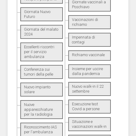
Giornate vaccinali a
Poschiavo
Giornata Nuovo
Futuro
Vaccinazioni di
richiamo
Giornata del malato
2024
Impennata di
contagi
Eccellenti riscontri
per il servizio
Richiamo vaccinale
ambulanza
Insieme per uscire
Conferenza sui
dalla pandemia
tumori della pelle
Nuovo walk-in il 22
Nuovo impianto
settembre
solare
Esecuzione test
Nuove
Covid a persone
apparecchiature
per la radiologia
Situazione e
vaccinazioni walk-in
Riconoscimento IAS
per l'ambulanza