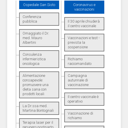
Ospedale San Sisto
Coronavirus e
vaccinazioni
Conferenza
pubblica
Il 30 aprile chiuderà
il centro vaccinale
Omaggiato il Dr.
med. Mauro
Vaccinazioni e test -
Albertini
prevista la
sospensione
Consulenza
infermieristica
Richiamo
oncologica
raccomandato
Alimentazione
Campagna
consapevole:
autunnale di
promuovere una
vaccinazione
dieta sana con
prodotti locali
Il centro vaccinale è
operativo
La Dr.ssa med.
Martina Bontognali
Vaccinazione di
richiamo
Terapia laser per il
recupero postparto