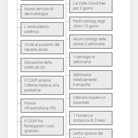
La Valle Covid free
per 3 giorni
Nuovo servizio di
dermatologia
Pochi contagi negli
ultimi 15 giorni
L'ambulatorio
ostetrico
Alcuni contagi nelle
ultime 2 settimane
Visite ai pazienti del
reparto acuto
1 contagio in
settimana
Donazione della
InfoRLife SA
Settimana
relativamente
Il CSVP amplia
tranquilla
l'offerta medica alla
pediatria
Ulteriore ricovero in
ospedale
Nuova
infrastruttura ORL
1 ricovero a
distanza di 2 mesi
Il CSVP ha
festeggiato i suoi
giubilari
Lenta ripresa dei