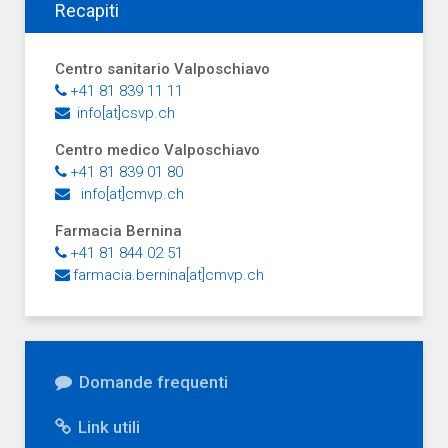
Recapiti
Centro sanitario Valposchiavo
+41 81 839 11 11
info[at]csvp.ch
Centro medico Valposchiavo
+41 81 839 01 80
info[at]cmvp.ch
Farmacia Bernina
+41 81 844 02 51
farmacia.bernina[at]cmvp.ch
Domande frequenti
Link utili