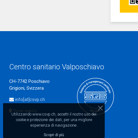
Centro sanitario Valposchiavo
CH-7742 Poschiavo
Grigioni, Svizzera
info[at]csvp.ch
Dove siamo
Utilizzando www.csvp.ch, accetti il nostro uso dei
cookie e protezione dei dati, per una migliore
esperienza di navigazione.
Scopri di più