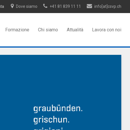
ata
Dove siamo
+41 81 839 11 11
info[at]csvp.ch
Formazione
Chi siamo
Attualità
Lavora con noi