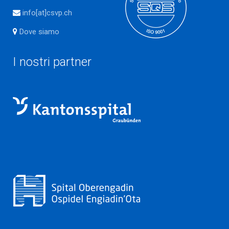
info[at]csvp.ch
Dove siamo
I nostri partner