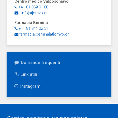
Centro medico Valposchiavo
+41 81 839 01 80
info[at]cmvp.ch
Farmacia Bernina
+41 81 844 02 51
farmacia.bernina[at]cmvp.ch
Domande frequenti
Link utili
Instagram