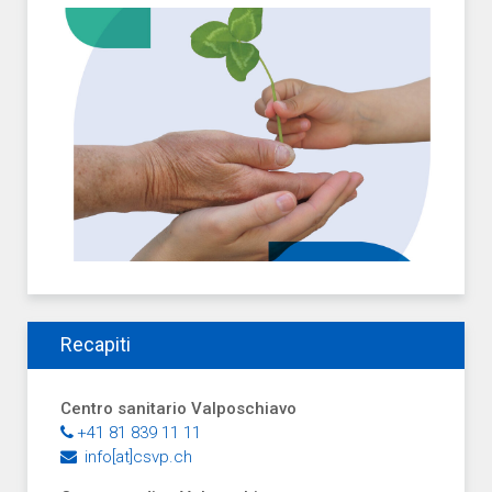
Recapiti
Centro sanitario Valposchiavo
+41 81 839 11 11
info[at]csvp.ch