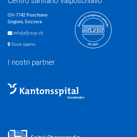
Centro sanitario Valposchiavo
CH-7742 Poschiavo
Grigioni, Svizzera
info[at]csvp.ch
Dove siamo
I nostri partner