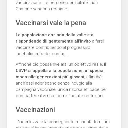
vaccinazione. Le persone domiciliate fuori
Cantone vengono respinte.
Vaccinarsi vale la pena
La popolazione anziana della valle sta
rispondendo diligentemente all’invito
a farsi
vaccinare contribuendo al progressivo
indebolimento dei contagi.
Affinché ciò possa rivelarsi un obiettivo reale,
il
CSVP si appella alla popolazione, in special
modo alle generazioni più giovani
, affinché
anch’essi aderiscano senza indugio alla
campagna vaccinale, unica risorsa efficace per
combattere il virus e porre fine alle restrizioni.
Vaccinazioni
L’incertezza e la conseguente mancata fornitura
di vaccini hanno imposto uno stop al ritmo delle