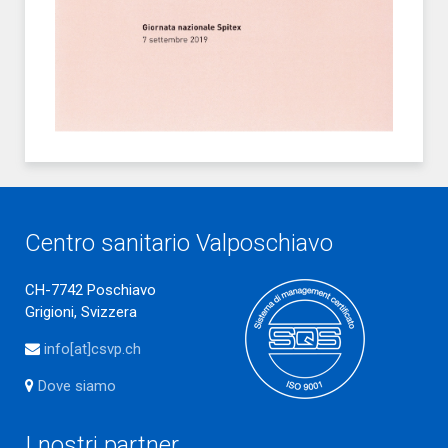
Centro sanitario Valposchiavo
CH-7742 Poschiavo
Grigioni, Svizzera
info[at]csvp.ch
Dove siamo
I nostri partner