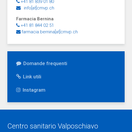
+41 81 839 01 80
info[at]cmvp.ch
Farmacia Bernina
+41 81 844 02 51
farmacia.bernina[at]cmvp.ch
Domande frequenti
Link utili
Instagram
Centro sanitario Valposchiavo