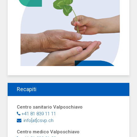
Recapiti
Centro sanitario Valposchiavo
+41 81 839 11 11
info[at]csvp.ch
Centro medico Valposchiavo